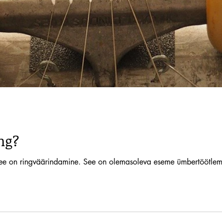
ng?
t see on ringväärindamine. See on olemasoleva eseme ümbertöötlem