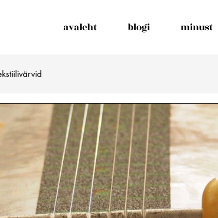
avaleht
blogi
minust
ekstiilivärvid