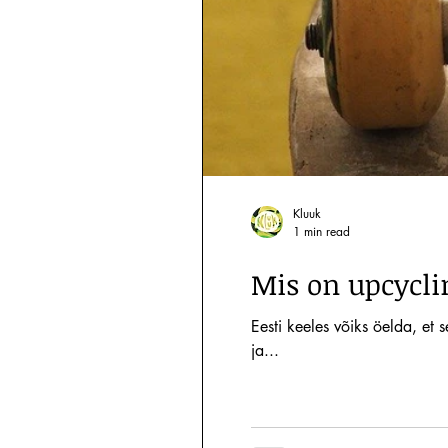
Kluuk
1 min read
Mis on upcycli
Eesti keeles võiks öelda, e
ja...