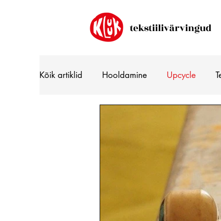
tekstiilivärvingud
Kõik artiklid
Hooldamine
Upcycle
T