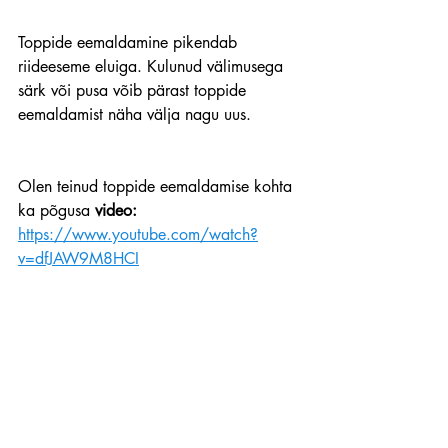
Toppide eemaldamine pikendab 
riideeseme eluiga. Kulunud välimusega 
särk või pusa võib pärast toppide 
eemaldamist näha välja nagu uus.
Olen teinud toppide eemaldamise kohta 
ka põgusa 
video:
https://www.youtube.com/watch?
v=dfJAW9M8HCI