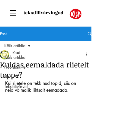
tekstiilivärvingud
Post
Kõik artiklid
Kluuk
Kõik artiklid
Kuidas eemaldada riietelt
Hooldamine
toppe?
Upcycle
Kui riietele on tekkinud topid, siis on 
Tekstiilivärvid
neid võimalik lihtsalt eemadada.