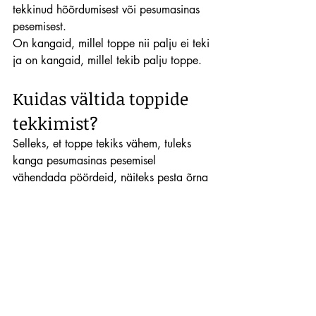
tekkinud hõõrdumisest või pesumasinas 
pesemisest.
On kangaid, millel toppe nii palju ei teki 
ja on kangaid, millel tekib palju toppe.
Kuidas vältida toppide 
tekkimist?
Selleks, et toppe tekiks vähem, tuleks 
kanga pesumasinas pesemisel 
vähendada pöördeid, näiteks pesta õrna 
pesu režiimil ja kuivatada kangast 
pesurestil, mitte kuivatis. 
Hooldamine