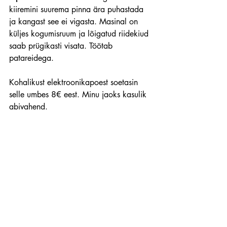
kiiremini suurema pinna ära puhastada 
ja kangast see ei vigasta. Masinal on 
küljes kogumisruum ja lõigatud riidekiud 
saab prügikasti visata. Töötab 
patareidega.
Kohalikust elektroonikapoest soetasin 
selle umbes 8€ eest. Minu jaoks kasulik 
abivahend.