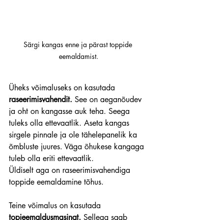
Särgi kangas enne ja pärast toppide 
eemaldamist.
Üheks võimaluseks on kasutada 
raseerimisvahendit.
 See on aeganõudev 
ja oht on kangasse auk teha. Seega 
tuleks olla ettevaatlik. Aseta kangas 
sirgele pinnale ja ole tähelepanelik ka 
õmbluste juures. Väga õhukese kangaga 
tuleb olla eriti ettevaatlik.
Üldiselt aga on raseerimisvahendiga 
toppide eemaldamine tõhus.
Teine võimalus on kasutada 
topieemaldusmasinat.
 Sellega saab 